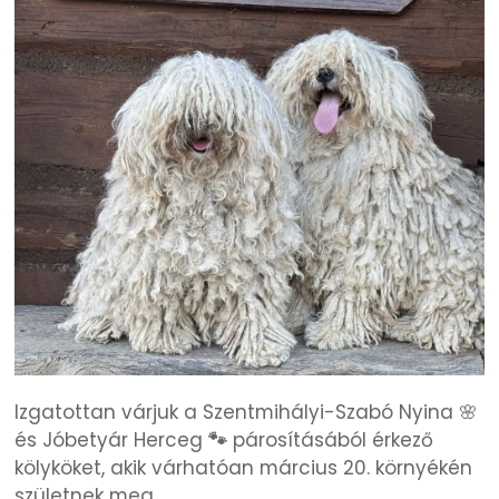
Izgatottan várjuk a Szentmihályi-Szabó Nyina 🌸
és Jóbetyár Herceg
🐾
párosításából érkező
kölyköket, akik várhatóan március 20. környékén
születnek meg.